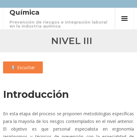
Química
Skip
to
Prevención de riesgos e integración laboral
en la industria química
content
NIVEL III
Escuchar
Introducción
En esta etapa del proceso se proponen metodologías específicas
para la mayoría de los riesgos contemplados en el nivel anterior.
El objetivo es que personal especialista en ergonomía
(ergónomos y técnicos de prevención con la especialidad de